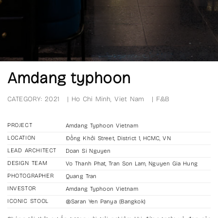
Amdang typhoon
CATEGORY:
2021
|
Ho Chi Minh, Viet Nam
|
F&B
PROJECT
Amdang Typhoon Vietnam
LOCATION
Đồng Khởi Street, District 1, HCMC, VN
LEAD ARCHITECT
Doan Si Nguyen
DESIGN TEAM
Vo Thanh Phat, Tran Son Lam, Nguyen Gia Hung
PHOTOGRAPHER
Quang Tran
INVESTOR
Amdang Typhoon Vietnam
ICONIC STOOL
@Saran Yen Panya (Bangkok)