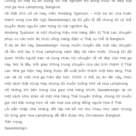
Chúng tôi thật sự ấn tượng với trải nghiệm khi đứng trước vẻ đẹp của
nhà ga Hua Lamphong, Bangkok.
Và thật tình cờ và may mắn, Amdang Typhoon – một dự án vừa hoàn
thành xong của đội ngũ Sawadeesign, lại đủ yếu tố để chúng tôi có thể
truyền được nguồn cảm hứng từ trải nghiệm ấy.
Amdang Typhoon là một thương hiệu nhà hàng đến từ Thái Lan, chuyên
phục vụ các món ăn, thức uống mang đậm vị Thái, cụ thể là Bangkok.
Ở dự án lần này, Sawadeesign mong muốn truyền đạt một câu chuyện
về lần chờ tàu ở Hua Lamphong cách đây vài năm trước. Chúng tôi đã
quen nhiều người bạn, và cùng nhau nói chuyện về vẻ đẹp của nhà ga
này. Nơi là đầu mối giao thông trung chuyển của các tỉnh thành ở Thái
Lan. Nhà ga hiện nay đang được đề xuất biến thành một bảo tàng, Thái
Lan sẽ có một nhà ga hiện đại hơn. Chính vì thế, dự án lần này, theo
một cách thật trùng hợp, chúng tôi muốn tưởng nhớ về Hua Lamphong.
Về không khí bên trong của gian nhà hàng chính, Sawadeesign lại có
một cách nhìn khác về một nhà hàng Thái truyền thống, chúng tôi muốn
gợi nét đặc trưng hơn về văn hoá của cộng đồng người Hoa ở Thái.
Lối dẫn nhập nhẹ nhàng, đối lập mà bổ trợ cho nhau, như cách chúng
tôi từng ghé Hua Lamphong để đến được khu Chinatown, Bangkok.
Trân trọng,
Sawadeesign.